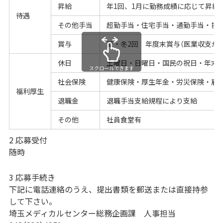
昇給
年1回、1月に勤務成績に応じて昇給
待遇
その他手当
超勤手当・住宅手当・通勤手当・扶
賞与
夏・冬2回 年度末賞与（医業収支が
休日
土曜日・日曜日・国民の祝日・年末年始（1
スクロールできます
社会保険
健康保険・厚生年金・労災保険・雇
福利厚生
退職金
退職手当支給規程により支給
その他
社員食堂有
2 応募受付
随時
3 応募手続き
下記に電話連絡のうえ、提出書類を郵送または直接持参
して下さい。
埼玉メディカルセンター総務企画課 人事担当